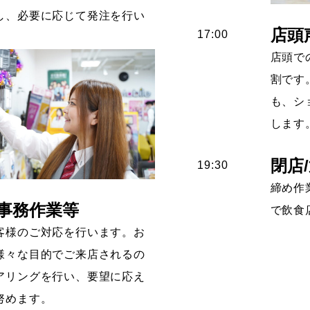
し、必要に応じて発注を行い
店頭
17:00
店頭で
割です
も、シ
します
閉店
19:30
締め作
/事務作業等
で飲食
客様のご対応を行います。お
様々な目的でご来店されるの
アリングを行い、要望に応え
努めます。