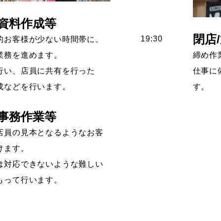
/資料作成等
閉店
19:30
的お客様が少ない時間帯に、
業務を進めます。
締め作
行い、店員に共有を行った
仕事に
成などを行います。
す。
/事務作業等
店員の見本となるようなお客
けます。
は対応できないような難しい
もって行います。