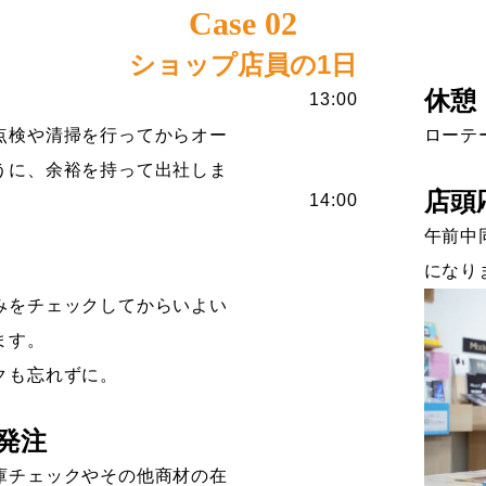
Case 02
ショップ店員の1日
休憩
13:00
点検や清掃を行ってからオー
ローテ
うに、余裕を持って出社しま
店頭
14:00
午前中
になり
みをチェックしてからいよい
ます。
クも忘れずに。
発注
庫チェックやその他商材の在