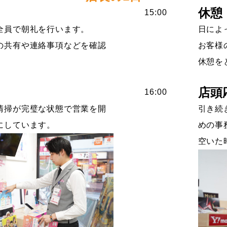
休憩
15:00
全員で朝礼を行います。
日によ
の共有や連絡事項などを確認
お客様
休憩を
店頭
16:00
清掃が完璧な状態で営業を開
引き続
にしています。
めの事
空いた